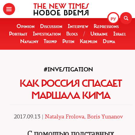
THE NEW TIMES
НОВОЕ ВРЕМЯ
РУ
Opinion
Discussion
Interview
Repressions
Portrait
Investigation
Blogs
/
Ukraine
Israel
Navalny
Trump
Putin
Kremlin
Duma
#INVESTIGATION
КАК РОССИЯ СПАСАЕТ
МАРШАЛА КИМА
2017.09.13 |
Natalya Frolova, Boris Yunanov
С помощью подставных