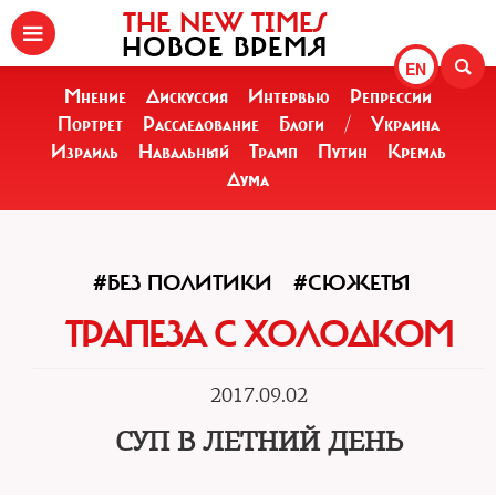
THE NEW TIMES
НОВОЕ ВРЕМЯ
EN
Мнение
Дискуссия
Интервью
Репрессии
Портрет
Расследование
Блоги
/
Украина
Израиль
Навальный
Трамп
Путин
Кремль
Дума
#БЕЗ ПОЛИТИКИ
#СЮЖЕТЫ
ТРАПЕЗА С ХОЛОДКОМ
2017.09.02
СУП В ЛЕТНИЙ ДЕНЬ