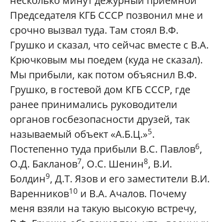
несколько минут дежурный приемной
Председателя КГБ СССР позвонил мне и
срочно вызвал туда. Там стоял В.Ф.
Грушко и сказал, что сейчас вместе с В.А.
Крючковым мы поедем (куда не сказал).
Мы прибыли, как потом объяснил В.Ф.
Грушко, в гостевой дом КГБ СССР, где
ранее принимались руководители
органов госбезопасности друзей, так
5
называемый объект «А.Б.Ц.»
.
6
Постепенно туда прибыли В.С. Павлов
,
7
8
О.Д. Бакланов
, О.С. Шенин
, В.И.
9
Болдин
, Д.Т. Язов и его заместители В.И.
10
Варенников
и В.А. Ачалов. Почему
меня взяли на такую высокую встречу,