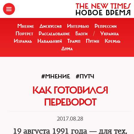
THE NEW TIMES
НОВОЕ ВРЕМЯ
Мнение
Дискуссия
Интервью
Репрессии
Портрет
Расследование
Блоги
/
Украина
Израиль
Навальный
Трамп
Путин
Кремль
Дума
#МНЕНИЕ
#ПУТЧ
КАК ГОТОВИЛСЯ
ПЕРЕВОРОТ
2017.08.28
19 августа 1991 года — для тех,