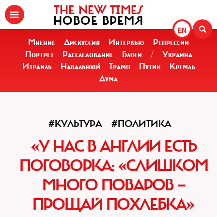
THE NEW TIMES
НОВОЕ ВРЕМЯ
EN
Мнение
Дискуссия
Интервью
Репрессии
Портрет
Расследование
Блоги
/
Украина
Израиль
Навальный
Трамп
Путин
Кремль
Дума
#КУЛЬТУРА
#ПОЛИТИКА
«У НАС В АНГЛИИ ЕСТЬ
ПОГОВОРКА: «СЛИШКОМ
МНОГО ПОВАРОВ —
ПРОЩАЙ ПОХЛЕБКА»