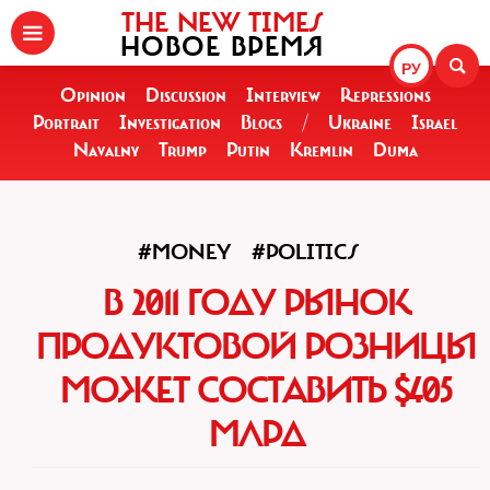
THE NEW TIMES
НОВОЕ ВРЕМЯ
РУ
Opinion
Discussion
Interview
Repressions
Portrait
Investigation
Blogs
/
Ukraine
Israel
Navalny
Trump
Putin
Kremlin
Duma
#MONEY
#POLITICS
В 2011 ГОДУ РЫНОК
ПРОДУКТОВОЙ РОЗНИЦЫ
МОЖЕТ СОСТАВИТЬ $405
МЛРД