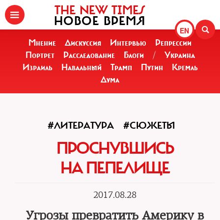
THE NEW TIMES
НОВОЕ ВРЕМЯ
EN
Мнение
Дискуссия
Интервью
Репрессии
Портрет
Расследование
Блоги
/
Украина
Израиль
Навальный
Трамп
Путин
Кремль
Дума
#ЛИТЕРАТУРА
#СЮЖЕТЫ
ПРОСНУВШИСЬ
НА ПЕПЕЛИЩЕ
2017.08.28
Угрозы превратить Америку в