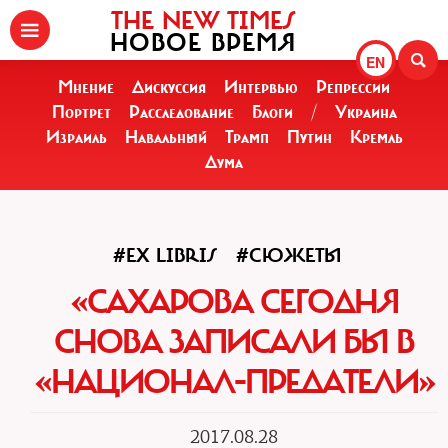
THE NEW TIMES
НОВОЕ ВРЕМЯ
EN
Мнение
Дискуссия
Интервью
Репрессии
Портрет
Расследование
Блоги
/
Украина
Израиль
Навальный
Трамп
Путин
Кремль
Дума
#EX LIBRIS
#СЮЖЕТЫ
«САХАРОВА СЕГОДНЯ
СНОВА ЗАПИСАЛИ БЫ В
«НАЦИОНАЛ-ПРЕДАТЕЛИ»
2017.08.28