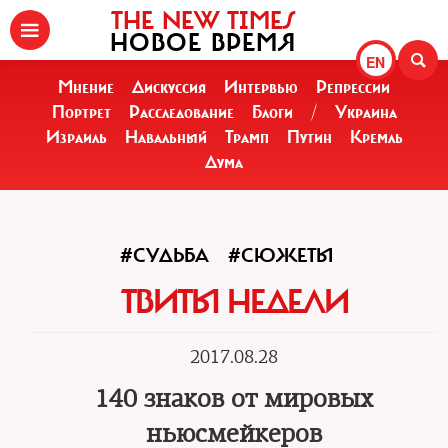
THE NEW TIMES
НОВОЕ ВРЕМЯ
EN
Мнение
Дискуссия
Интервью
Репрессии
Портрет
Расследование
Блоги
/
Украина
Израиль
Навальный
Трамп
Путин
Кремль
Дума
#СУДЬБА
#СЮЖЕТЫ
ТВИТЫ НЕДЕЛИ
2017.08.28
140 знаков от мировых
ньюсмейкеров