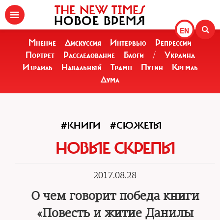
THE NEW TIMES
НОВОЕ ВРЕМЯ
EN
Мнение
Дискуссия
Интервью
Репрессии
Портрет
Расследование
Блоги
/
Украина
Израиль
Навальный
Трамп
Путин
Кремль
Дума
#КНИГИ
#СЮЖЕТЫ
НОВЫЕ СКРЕПЫ
2017.08.28
О чем говорит победа книги
«Повесть и житие Данилы