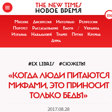
THE NEW TIMES
НОВОЕ ВРЕМЯ
EN
Мнение
Дискуссия
Интервью
Репрессии
Портрет
Расследование
Блоги
/
Украина
Израиль
Навальный
Трамп
Путин
Кремль
Дума
#EX LIBRIS
#СЮЖЕТЫ
«КОГДА ЛЮДИ ПИТАЮТСЯ
МИФАМИ, ЭТО ПРИНОСИТ
ТОЛЬКО БЕДЫ»
2017.08.28