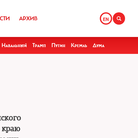
СТИ
АРХИВ
EN
Навальный
Трамп
Путин
Кремль
Дума
нского
 краю