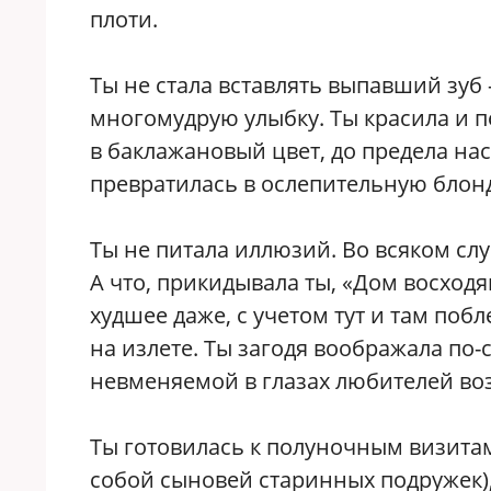
плоти.
Ты не стала вставлять выпавший зуб
многомудрую улыбку. Ты красила и 
в баклажановый цвет, до предела н
превратилась в ослепительную блон
Ты не питала иллюзий. Во всяком сл
А что, прикидывала ты, «Дом восход
худшее даже, с учетом тут и там поб
на излете. Ты загодя воображала по
невменяемой в глазах любителей воз
Ты готовилась к полуночным визитам 
собой сыновей старинных подружек)