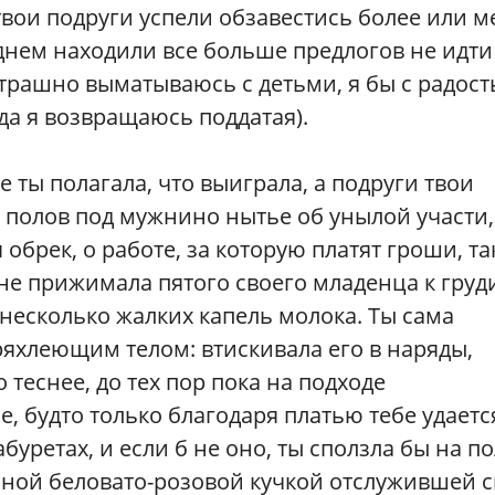
твои подруги успели обзавестись более или м
нем находили все больше предлогов не идти
 страшно выматываюсь с детьми, я бы с радост
гда я возвращаюсь поддатая).
е ты полагала, что выиграла, а подруги твои
 полов под мужнино нытье об унылой участи,
обрек, о работе, за которую платят гроши, та
ы не прижимала пятого своего младенца к груд
 несколько жалких капель молока. Ты сама
ряхлеющим телом: втискивала его в наряды,
 теснее, до тех пор пока на подходе
, будто только благодаря платью тебе удаетс
буретах, и если б не оно, ты сползла бы на по
ной беловато-розовой кучкой отслужившей с