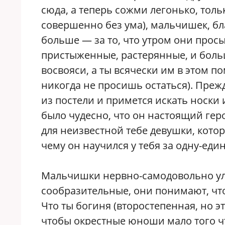
сюда, а теперь сожми легонько, толь
совершенно без ума), мальчишек, бл
больше — за то, что утром они просы
пристыженные, растерянные, и больш
восвояси, а ты всячески им в этом п
никогда не просишь остаться). Преж
из постели и примется искать носки и
было чудесно, что он настоящий гер
для неизвестной тебе девушки, котор
чему он научился у тебя за одну-еди
Мальчишки нервно-самодовольно улы
сообразительные, они понимают, что
Что ты богиня (второстепенная, но э
чтобы окрестные юноши мало того чт