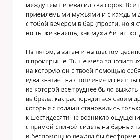
между тем перевалило за сорок. Все 
приемлемыми мужьями и с каждым д
с тобой вечером в бар (прости, но я
но ты же знаешь, как мужа бесит, ко
На пятом, а затем и на шестом десятк
в проигрыше. Ты не мела занозистых
на которую он с твоей помощью себя 
едва хватает на отопление и свет; т
из которой все труднее было выжать
выбрала, как распорядиться своим д
которые с годами становились только
к шестидесяти не возникло ощущение
с прямой спиной сидеть на барных та
и беспомощно лежала бы бесформен