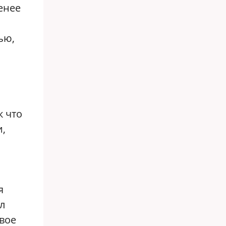
енее
ью,
к что
и,
я
л
вое