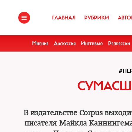
ГЛАВНАЯ
РУБРИКИ
АВТО
Мнение
Дискуссия
Интервью
Репрессии
#ПЕ
СУМАСШ
В издательстве Corpus выход
писателя Майкла Каннингема,