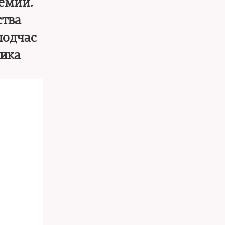
ремии.
ства
подчас
ника