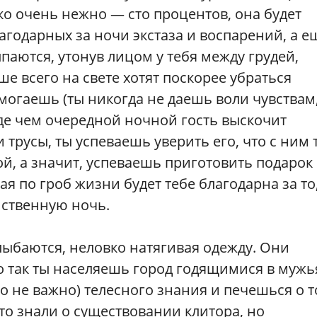
ко очень нежно — сто процентов, она будет
агодарных за ночи экстаза и воспарений, а е
паются, утонув лицом у тебя между грудей,
е всего на свете хотят поскорее убраться
омогаешь (ты никогда не даешь воли чувствам
де чем очередной ночной гость выскочит
 трусы, ты успеваешь уверить его, что с ним 
ой, а значит, успеваешь приготовить подарок
ая по гроб жизни будет тебе благодарна за то
нственную ночь.
баются, неловко натягивая одежду. Они
 так ты населяешь город годящимися в мужь
то не важно) телесного знания и печешься о т
о знали о существовании клитора, но