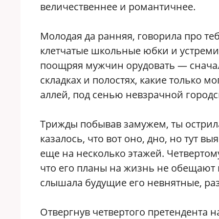
величественнее и романтичнее.
Молодая да ранняя, говорила про те
клетчатые школьные юбки и устремил
поощряя мужчин орудовать — сначал
складках и полостях, какие только м
аллей, под сенью невзрачной городс
Трижды побывав замужем, ты острила
казалось, что вот оно, дно, но тут в
еще на несколько этажей. Четвертому
что его планы на жизнь не обещают 
слышала будущие его невнятные, ра
Отвергнув четвертого претендента на 