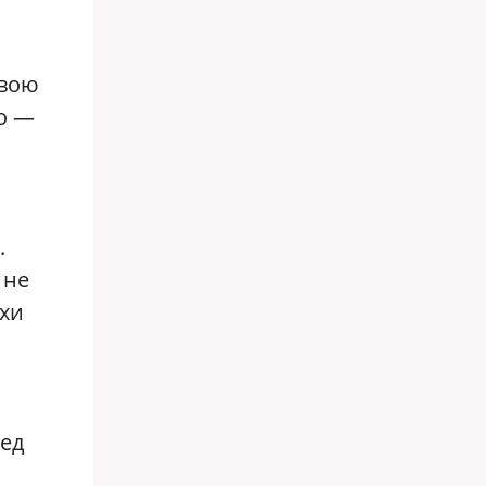
твою
о —
.
 не
ухи
ред