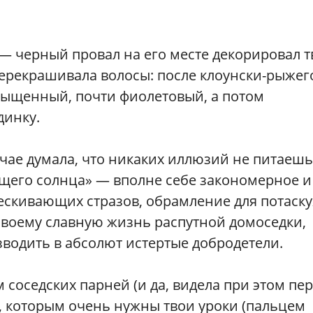
 — черный провал на его месте декорировал 
перекрашивала волосы: после клоунски-рыжег
асыщенный, почти фиолетовый, а потом
динку.
учае думала, что никаких иллюзий не питаешь
ящего солнца» — вполне себе закономерное и
лескивающих стразов, обрамление для потаск
-своему славную жизнь распутной домоседки,
водить в абсолют истертые добродетели.
соседских парней (и да, видела при этом пе
, которым очень нужны твои уроки (пальцем