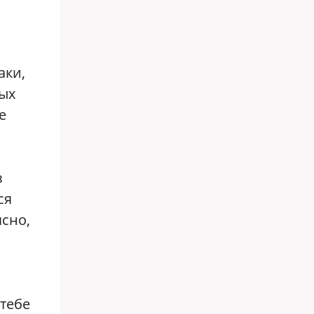
аки,
ых
е
з
ся
ясно,
 тебе