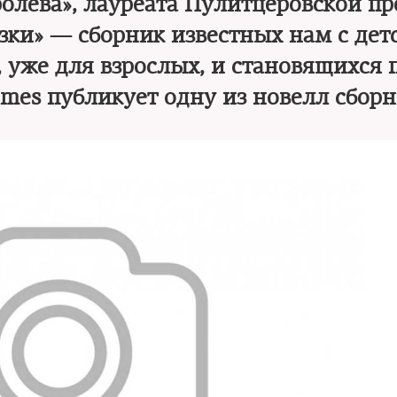
ролева», лауреата Пулитцеровской п
зки» — сборник известных нам с дет
, уже для взрослых, и становящихся 
mes публикует одну из новелл сбор