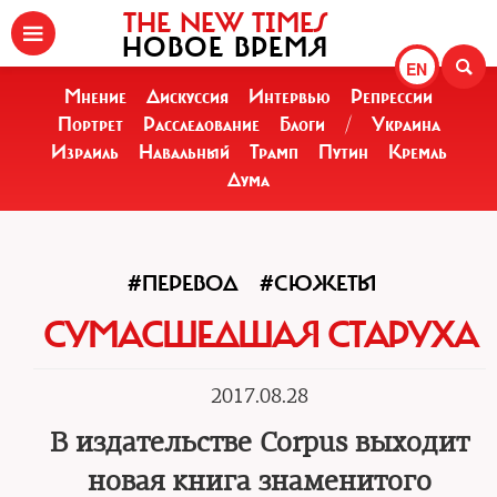
THE NEW TIMES
НОВОЕ ВРЕМЯ
EN
Мнение
Дискуссия
Интервью
Репрессии
Портрет
Расследование
Блоги
/
Украина
Израиль
Навальный
Трамп
Путин
Кремль
Дума
#ПЕРЕВОД
#СЮЖЕТЫ
СУМАСШЕДШАЯ СТАРУХА
2017.08.28
В издательстве Corpus выходит
новая книга знаменитого