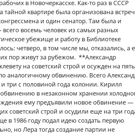
рабочих в Новочеркасске. Как-то раз в СССР
а тайной квартире была организована встреч
конгрессмена и один сенатор. Там была и
— всего восемь человек из самых разных
ическое убежище и работу в Библиотеке
ось: четверо, в том числе мы, отказались, а 
сих пор живут за рубежом. **Александр
клевету на советский строй и осужден на пять
 по аналогичному обвинению. Всего Александ
 и три с половиной года колонии. Кирилл
о обвинению в незаконном хранении холодно
бождения ему предъявили новое обвинение — 
х советский строй и осудили еще на три год
ще в 1986 году подал идею создать первую
но, но Лера тогда создание партии не