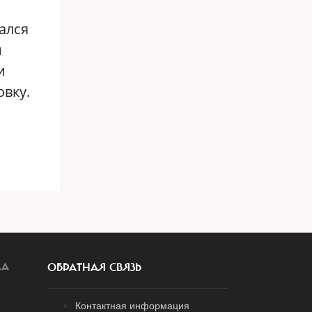
ался
й
и
овку.
ЛА
ОБРАТНАЯ СВЯЗЬ
Контактная информация