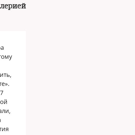
алерией
ра
тому
ить,
е».
77
мой
али,
а
тия