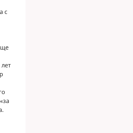
а с
еще
 лет
р
го
«за
а.