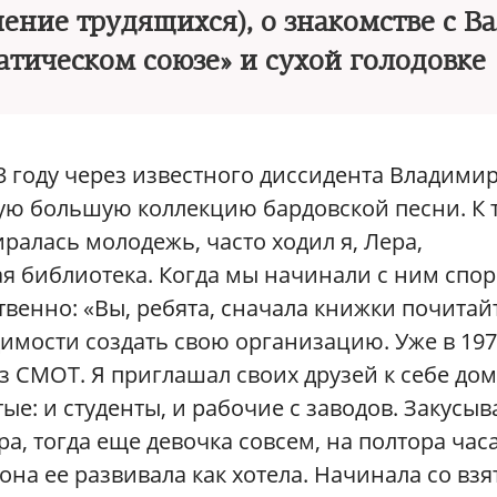
ние трудящихся), о знакомстве с В
атическом союзе» и сухой голодовке
 году через известного диссидента Владими
мую большую коллекцию бардовской песни. К 
иралась молодежь, часто ходил я, Лера,
я библиотека. Когда мы начинали с ним спор
венно: «Вы, ребята, сначала книжки почитайт
димости создать свою организацию. Уже в 19
 СМОТ. Я приглашал своих друзей к себе до
е: и студенты, и рабочие с заводов. Закусыв
ра, тогда еще девочка совсем, на полтора час
она ее развивала как хотела. Начинала со взя