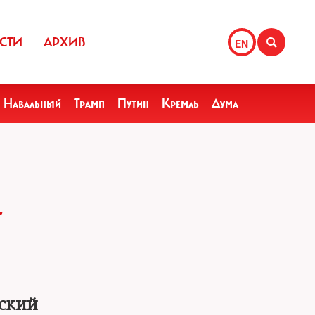
СТИ
АРХИВ
EN
Навальный
Трамп
Путин
Кремль
Дума
Е
ский