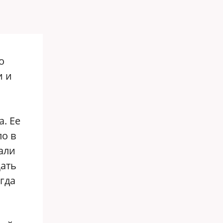
о
и и
а. Ее
ло в
али
щать
гда