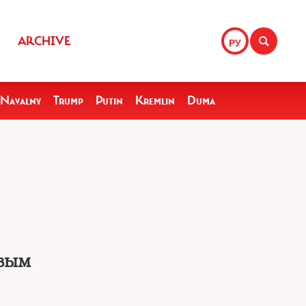
ARCHIVE
РУ
Navalny
Trump
Putin
Kremlin
Duma
овым