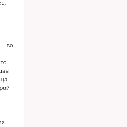
е,
 — во
что
шав
ица
орой
их