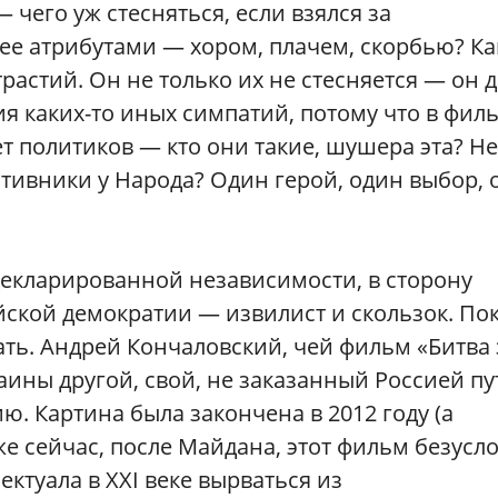
 чего уж стесняться, если взялся за
ее атрибутами — хором, плачем, скорбью? Ка
растий. Он не только их не стесняется — он 
я каких-то иных симпатий, потому что в фил
т политиков — кто они такие, шушера эта? Не
тивники у Народа? Один герой, один выбор, 
 декларированной независимости, в сторону
ской демократии — извилист и скользок. По
ать. Андрей Кончаловский, чей фильм «Битва 
аины другой, свой, не заказанный Россией пу
ю. Картина была закончена в 2012 году (а
же сейчас, после Майдана, этот фильм безусл
ктуала в XXI веке вырваться из