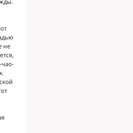
жды.
Вот
щадью
е не
ется,
-чао-
х.
нской
тот
ая