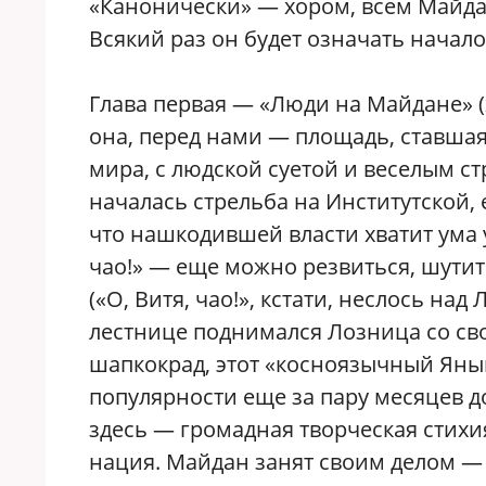
«Канонически» — хором, всем Майда
Всякий раз он будет означать начало
Глава первая — «Люди на Майдане» (х
она, перед нами — площадь, ставша
мира, с людской суетой и веселым с
началась стрельба на Институтской, 
что нашкодившей власти хватит ума уй
чао!» — еще можно резвиться, шутить
(«О, Витя, чао!», кстати, неслось н
лестнице поднимался Лозница со св
шапкокрад, этот «косноязычный Янык»
популярности еще за пару месяцев до
здесь — громадная творческая стихи
нация. Майдан занят своим делом — 