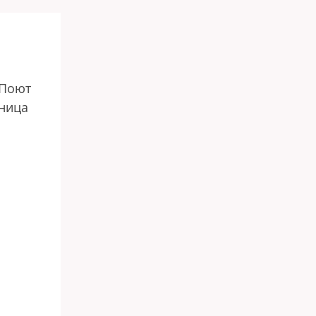
 Поют
зница