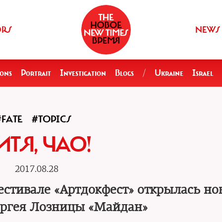
ORS
NEWS
ions
Portrait
Investigation
Blogs
/
Ukraine
Israel
#FATE
#TOPICS
ИТЯ, ЧАО!
2017.08.28
естивале «Артдокфест» открылась н
ргея Лозницы «Майдан»