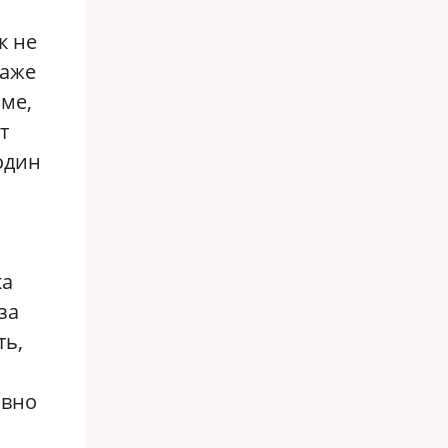
к не
даже
ьме,
т
один
ка
за
ть,
овно