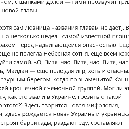
ном, с шапками долой — гимн прозвучит три
 новой главы.
отя сам Лозница названия главам не дает). 
я на несколько недель самой известной пло
трахом перед надвигающейся опасностью. Ещ
еще не полегла Небесная сотня, еще всем каж
ти самой. «О, Витя, чао, Витя, чао, Витя, чао
, Майдан — еще поле для игр, хоть и опасны
ад Лазурным берегом, когда по знаменитой Кан
оей крошечной съемочной группой. Мог ли э
, как его звали в Украине, грезить о такой
 этого?) Здесь творится новая мифология,
я, здесь рождается новая Украина и украинск
строят баррикады, раздают еду, составляют