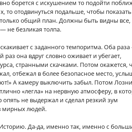
вно борется с искушением то подойти поближ
х, то отодвинуться подальше, чтобы показать
 только общий план. Должны быть видны все,
 — не безликая толпа.
оскакивает с заданного темпоритма. Оба раза
й раз она вдруг словно оживает и убегает,
урса, странными скачками. Потом окажется, 
ал, отбежал в более безопасное место, услы
яют!» А камеру выключить забыл. Потом Лозн
отлично «легла» на нервную атмосферу, в кот
р опять не выдержал и сделал резкий зум
в мирных людей.
сторию. Да-да, именно так, именно с больш