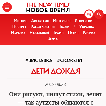
THE NEW TIMES
НОВОЕ ВРЕМЯ
EN
Мнение
Дискуссия
Интервью
Репрессии
Портрет
Расследование
Блоги
/
Украина
Израиль
Навальный
Трамп
Путин
Кремль
Дума
#ВЫСТАВКА
#СЮЖЕТЫ
ДЕТИ ДОЖДЯ
2017.08.28
Они рисуют, пишут стихи, лепят
— так аутисты общаются с