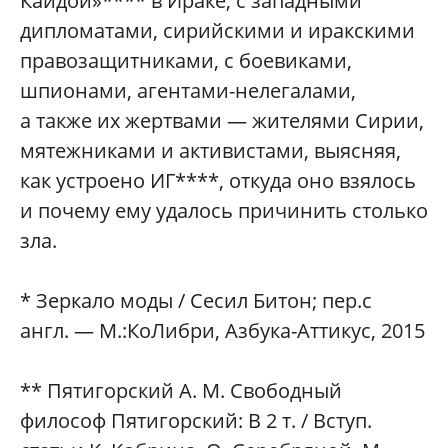
Каидой»**** в Ираке, с западными
дипломатами, сирийскими и иракскими
правозащитниками, с боевиками,
шпионами, агентами-нелегалами,
а также их жертвами — жителями Сирии,
мятежниками и активистами, выясняя,
как устроено ИГ****, откуда оно взялось
и почему ему удалось причинить столько
зла.
* Зеркало моды / Сесил Битон; пер.с
англ. — М.:КоЛибри, Азбука-Аттикус, 2015
** Пятигорский А. М. Свободный
философ Пятигорский: В 2 т. / Вступ.