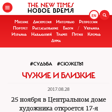
THE NEW TIMES
НОВОЕ ВРЕМЯ
EN
Мнение
Дискуссия
Интервью
Репрессии
Портрет
Расследование
Блоги
/
Украина
Израиль
Навальный
Трамп
Путин
Кремль
Дума
#СУДЬБА
#СЮЖЕТЫ
ЧУЖИЕ И БЛИЗКИЕ
2017.08.28
25 ноября в Центральном доме
художника откроется 17-я