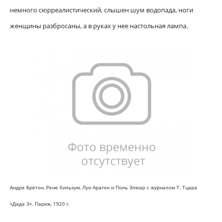
немного сюрреалистический, слышен шум водопада, ноги
женщины разбросаны, а в руках у нее настольная лампа.
Андре Бретон, Рене Хильзум, Луи Арагон и Поль Элюар с журналом Т. Тцара
«Дада 3». Париж, 1920 г.