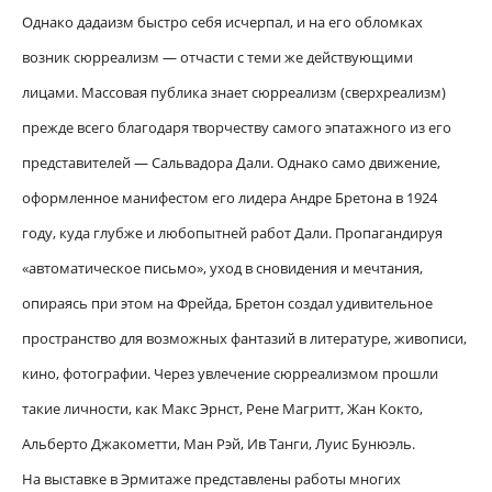
Однако дадаизм быстро себя исчерпал, и на его обломках
возник сюрреализм — отчасти с теми же действующими
лицами. Массовая публика знает сюрреализм (сверхреализм)
прежде всего благодаря творчеству самого эпатажного из его
представителей — Сальвадора Дали. Однако само движение,
оформленное манифестом его лидера Андре Бретона в 1924
году, куда глубже и любопытней работ Дали. Пропагандируя
«автоматическое письмо», уход в сновидения и мечтания,
опираясь при этом на Фрейда, Бретон создал удивительное
пространство для возможных фантазий в литературе, живописи,
кино, фотографии. Через увлечение сюрреализмом прошли
такие личности, как Макс Эрнст, Рене Магритт, Жан Кокто,
Альберто Джакометти, Ман Рэй, Ив Танги, Луис Бунюэль.
На выставке в Эрмитаже представлены работы многих