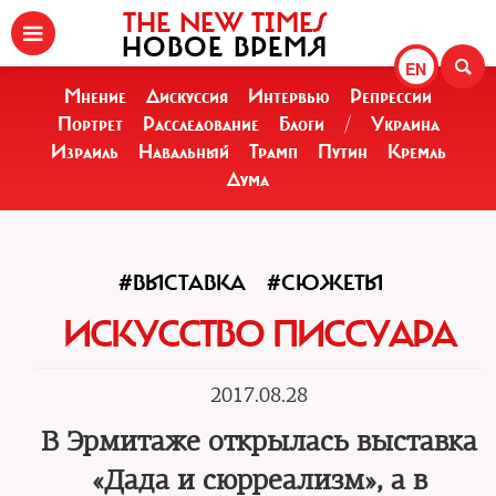
THE NEW TIMES
НОВОЕ ВРЕМЯ
EN
Мнение
Дискуссия
Интервью
Репрессии
Портрет
Расследование
Блоги
/
Украина
Израиль
Навальный
Трамп
Путин
Кремль
Дума
#ВЫСТАВКА
#СЮЖЕТЫ
ИСКУССТВО ПИССУАРА
2017.08.28
В Эрмитаже открылась выставка
«Дада и сюрреализм», а в