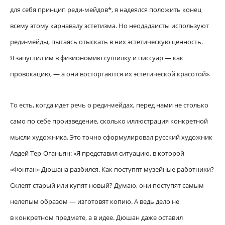
для себя принцип реди-мейдов*, я надеялся положить конец
всему этому карнавалу эстетизма. Но неодадаисты используют
реди-мейды, пытаясь отыскать в них эстетическую ценность.
Я запустил им в физиономию сушилку и писсуар — как
провокацию, — а они восторгаются их эстетической красотой».
То есть, когда идет речь о реди-мейдах, перед нами не столько
само по себе произведение, сколько иллюстрация конкретной
мысли художника. Это точно сформулировал русский художник
Авдей Тер-Оганьян: «Я представил ситуацию, в которой
«Фонтан» Дюшана разбился. Как поступят музейные работники?
Склеят старый или купят новый? Думаю, они поступят самым
нелепым образом — изготовят копию. А ведь дело не
в конкретном предмете, а в идее. Дюшан даже оставил