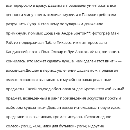
все переросло в драку. Дадаисты призывали уничтожать все
ценности минувшего, включая музеи, а в Париже требовали
разрушить Лувр. К ставшему популярным движению
примкнули, помимо Дюшана, Андре Бретон**, фотограф Ман
Рэй, их поддерживал Пабло Пикассо, ими интересовался
Кандинский, поэты Поль Элюар и Луи Арагон. «Итак, живопись
кончилась. Кто может сделать лучше, чем сделан этот винт?» —
восклицал Дюшан в период увлечения дадаизмом, предлагая
вместо живописи выставлять в музейных залах реальные
предметы. Такой подход обосновал Андре Бретон: это «обычный
предмет, возведенный в ранг произведения искусства простым
выбором художника». Дюшан вовсю использовал новую идею,
представив на выставках, кроме писсуара, «Велосипедное
колесо» (1913), «Сушилку для бутылок» (1914) и другие