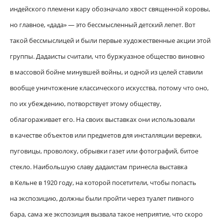
индейского племени кару обозначало хвост священной коровы,
но главное, «дада» — это бессмысленный детский лепет. Вот
такой бессмыслицей и были первые художественные акции этой
группы. Дадаисты считали, что буржуазное общество виновно
в массовой бойне минувшей войны, и одной из целей ставили
вообще уничтожение классического искусства, потому что оно,
по их убеждению, потворствует этому обществу,
облагораживает его. На своих выставках они использовали
в качестве объектов или предметов для инсталляции веревки,
пуговицы, проволоку, обрывки газет или фотографий, битое
стекло. Наибольшую славу дадаистам принесла выставка
в Кельне в 1920 году, на которой посетители, чтобы попасть
на экспозицию, должны были пройти через туалет пивного
бара, сама же экспозиция вызвала такое неприятие, что скоро