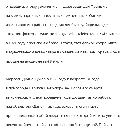
отдавшись этому увлечению — даже защищал Францию
на международных шахматных чемпионатах. Одним
из мотивов его работ последних лет был вуайеризм, а для
этикетки флакона туалетной воды Belle Haleine Ман Рэй снял его
в 1921 году в женском образе. Кстати, этот флакон сохранился
в единственном экземпляре в коллекции Ива Сен-Лорана и был
продан на аукционе за €8,9 млн.
Марсель Дюшан умер в 1968 году в возрасте 81 года
в пригороде Парижа Нейи-сюр-Сен. После его смерти
выяснилось, что все последние годы Дюшан тайно работал
над объектом «Дано». Так называлась инсталляция,
представляющая собой дверь, в глазок которой можно увидеть
некую «тайну» — пейзаж с обнаженной женщиной. Пейзаж