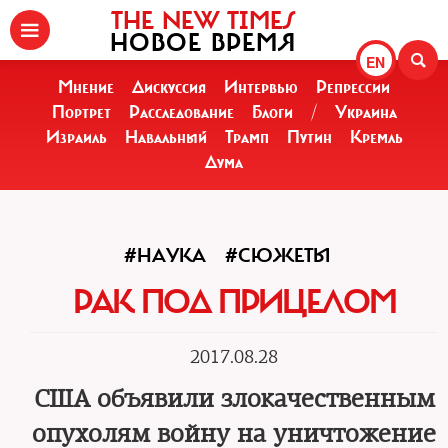
THE NEW TIMES
НОВОЕ ВРЕМЯ
EN
Мнение
Дискуссия
Интервью
Репрессии
Портрет
Расследование
Блоги
/
Украина
Израиль
Навальный
Трамп
Путин
Кремль
Дума
#НАУКА
#СЮЖЕТЫ
РАК ПОД ПРИЦЕЛОМ
2017.08.28
США объявили злокачественным
опухолям войну на уничтожение