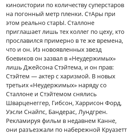
киноистории по количеству суперстаров
на погонный метр пленки. СтАры при
этом реально старЫ. Сталлоне
приглашает лишь тех коллег по цеху, кто
прославился примерно в те же времена,
что и он. Из новоявленных звезд
боевиков он зазвал в «Неудержимых»
лишь Джейсона Стэйтема, и он прав:
Стэйтем — актер с харизмой. В новых
третьих «Неудержимых» наряду со
Сталлоне и Стэйтемом снялись
Шварценеггер, Гибсон, Харрисон Форд,
Уэсли Снайпс, Бандерас, Лундгрен.
Рекламируя фильм в недавнем Канне,
они разъезжали по набережной Круазетт