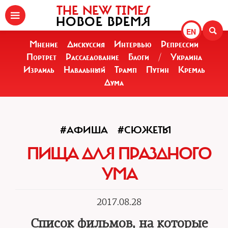
THE NEW TIMES
НОВОЕ ВРЕМЯ
EN
Мнение
Дискуссия
Интервью
Репрессии
Портрет
Расследование
Блоги
/
Украина
Израиль
Навальный
Трамп
Путин
Кремль
Дума
#АФИША
#СЮЖЕТЫ
ПИЩА ДЛЯ ПРАЗДНОГО
УМА
2017.08.28
Список фильмов, на которые