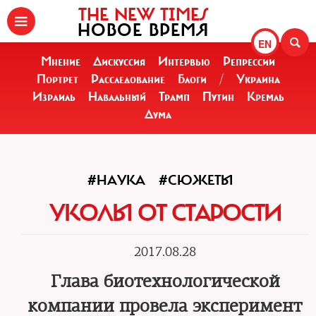
THE NEW TIMES
НОВОЕ ВРЕМЯ
EN
Мнение
Дискуссия
Интервью
Репрессии
Портрет
Расследование
Блоги
/
Украина
Израиль
Навальный
Трамп
Путин
Кремль
Дума
#НАУКА
#СЮЖЕТЫ
УКОЛЫ ОТ СТАРОСТИ
2017.08.28
Глава биотехнологической
компании провела эксперимент