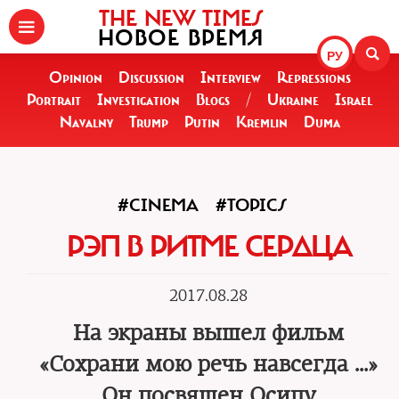
THE NEW TIMES
НОВОЕ ВРЕМЯ
РУ
Opinion
Discussion
Interview
Repressions
Portrait
Investigation
Blogs
/
Ukraine
Israel
Navalny
Trump
Putin
Kremlin
Duma
#CINEMA
#TOPICS
РЭП В РИТМЕ СЕРДЦА
2017.08.28
На экраны вышел фильм
«Сохрани мою речь навсегда …»
Он посвящен Осипу