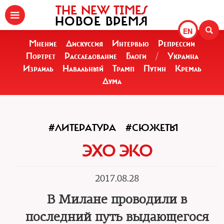
THE NEW TIMES
НОВОЕ ВРЕМЯ
EN
Мнение
Дискуссия
Интервью
Репрессии
Портрет
Расследование
Блоги
/
Украина
Израиль
Навальный
Трамп
Путин
Кремль
Дума
#ЛИТЕРАТУРА
#СЮЖЕТЫ
ЭХО ЭКО
2017.08.28
В Милане проводили в
последний путь выдающегося