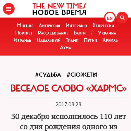
THE NEW TIMES
НОВОЕ ВРЕМЯ
EN
Мнение
Дискуссия
Интервью
Репрессии
Портрет
Расследование
Блоги
/
Украина
Израиль
Навальный
Трамп
Путин
Кремль
Дума
#СУДЬБА
#СЮЖЕТЫ
ВЕСЕЛОЕ СЛОВО «ХАРМС»
2017.08.28
30 декабря исполнилось 110 лет
со дня рождения одного из