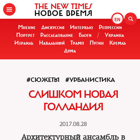
THE NEW TIMES
НОВОЕ ВРЕМЯ
EN
Мнение
Дискуссия
Интервью
Репрессии
Портрет
Расследование
Блоги
/
Украина
Израиль
Навальный
Трамп
Путин
Кремль
Дума
#СЮЖЕТЫ
#УРБАНИСТИКА
СЛИШКОМ НОВАЯ
ГОЛЛАНДИЯ
2017.08.28
Архитектурный ансамбль в