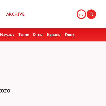
ARCHIVE
РУ
Navalny
Trump
Putin
Kremlin
Duma
кого