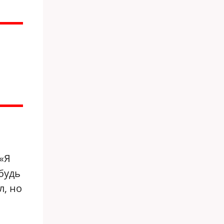
«Я
будь
л, но