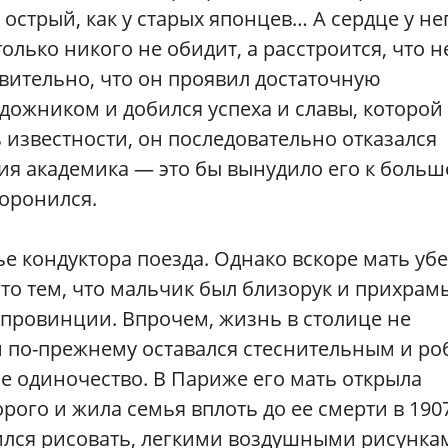
 острый, как у старых японцев… А сердце у не
олько никого не обидит, а расстроится, что н
ивительно, что он проявил достаточную
удожником и добился успеха и славы, которой
 известности, он последовательно отказался
ия академика — это бы вынудило его к больш
торонился.
ье кондуктора поезда. Однако вскоре мать уб
это тем, что мальчик был близорук и прихрам
в провинции. Впрочем, жизнь в столице не
н по-прежнему оставался стеснительным и р
 одиночество. В Париже его мать открыла
рого и жила семья вплоть до ее смерти в 190
мился рисовать, легкими воздушными рисунка