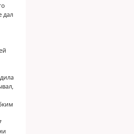
го
е дал
ей
едила
ывал,
обким
7
ми