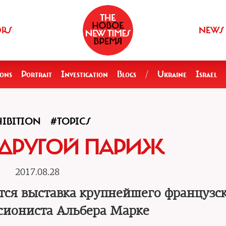
ORS
NEWS
ions
Portrait
Investigation
Blogs
/
Ukraine
Israel
IBITION
#TOPICS
 ДРУГОЙ ПАРИЖ
2017.08.28
тся выставка крупнейшего французс
сиониста Альбера Марке