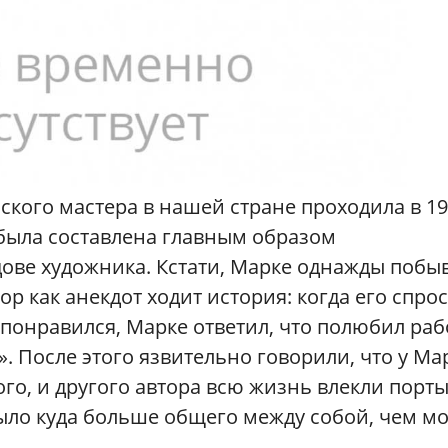
кого мастера в нашей стране проходила в 1
 была составлена главным образом
ове художника. Кстати, Марке однажды побы
пор как анекдот ходит история: когда его спро
 понравился, Марке ответил, что полюбил раб
. После этого язвительно говорили, что у Ма
ого, и другого автора всю жизнь влекли порт
 было куда больше общего между собой, чем м