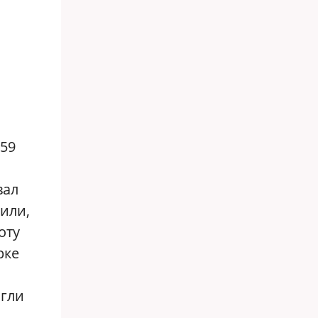
959
вал
сили,
оту
рке
ы
огли