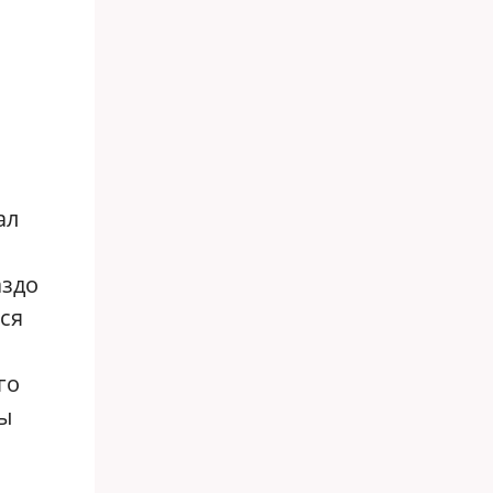
ал
аздо
ся
го
ы