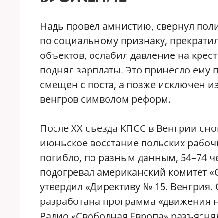
Надь провел амнистию, свернул поли
по социальному признаку, прекрати
объектов, ослабил давление на крес
поднял зарплаты. Это принесло ему п
смещен с поста, а позже исключен из
венгров символом реформ.
После ХХ съезда КПСС в Венгрии сно
июньское восстание польских рабочи
погибло, по разным данным, 54–74 ч
подогревал американский комитет «С
утвердил «Директиву № 15. Венгрия. 
разработана программа «движения н
Радио «Свободная Европа» разъяснял