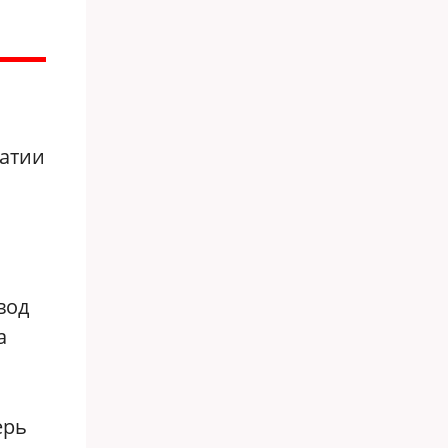
ратии
вод
а
ерь