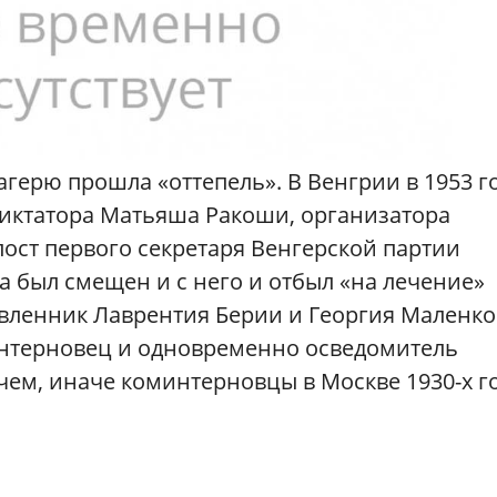
агерю прошла «оттепель». В Венгрии в 1953 г
диктатора Матьяша Ракоши, организатора
пост первого секретаря Венгерской партии
да был смещен и с него и отбыл «на лечение»
авленник Лаврентия Берии и Георгия Маленко
нтерновец и одновременно осведомитель
чем, иначе коминтерновцы в Москве 1930-х г