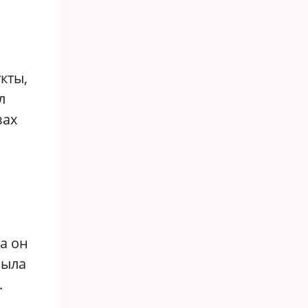
кты,
л
зах
а он
была
.