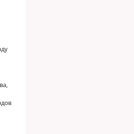
оду
ва,
одов