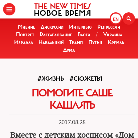
THE NEW TIMES
НОВОЕ ВРЕМЯ
EN
Мнение
Дискуссия
Интервью
Репрессии
Портрет
Расследование
Блоги
/
Украина
Израиль
Навальный
Трамп
Путин
Кремль
Дума
#ЖИЗНЬ
#СЮЖЕТЫ
ПОМОГИТЕ САШЕ
КАШЛЯТЬ
2017.08.28
Вместе с детским хосписом «Дом