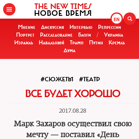
THE NEW TIMES
НОВОЕ ВРЕМЯ
EN
Мнение
Дискуссия
Интервью
Репрессии
Портрет
Расследование
Блоги
/
Украина
Израиль
Навальный
Трамп
Путин
Кремль
Дума
#СЮЖЕТЫ
#ТЕАТР
ВСЕ БУДЕТ ХОРОШО
2017.08.28
Марк Захаров осуществил свою
мечту — поставил «День