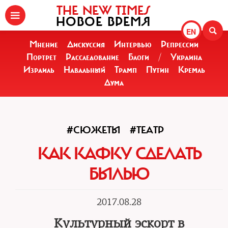
THE NEW TIMES
НОВОЕ ВРЕМЯ
EN
Мнение
Дискуссия
Интервью
Репрессии
Портрет
Расследование
Блоги
/
Украина
Израиль
Навальный
Трамп
Путин
Кремль
Дума
#СЮЖЕТЫ
#ТЕАТР
КАК КАФКУ СДЕЛАТЬ
БЫЛЬЮ
2017.08.28
Культурный эскорт в