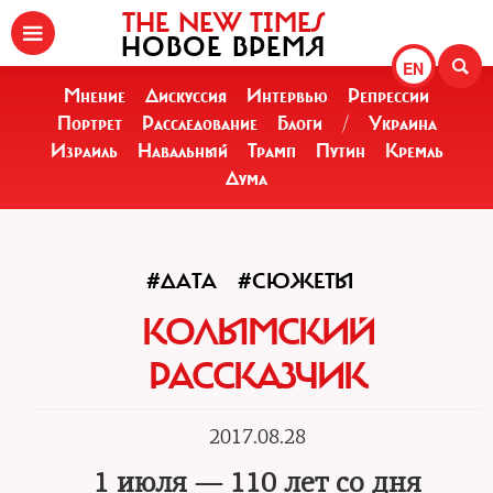
THE NEW TIMES
НОВОЕ ВРЕМЯ
EN
Мнение
Дискуссия
Интервью
Репрессии
Портрет
Расследование
Блоги
/
Украина
Израиль
Навальный
Трамп
Путин
Кремль
Дума
#ДАТА
#СЮЖЕТЫ
КОЛЫМСКИЙ
РАССКАЗЧИК
2017.08.28
1 июля — 110 лет со дня