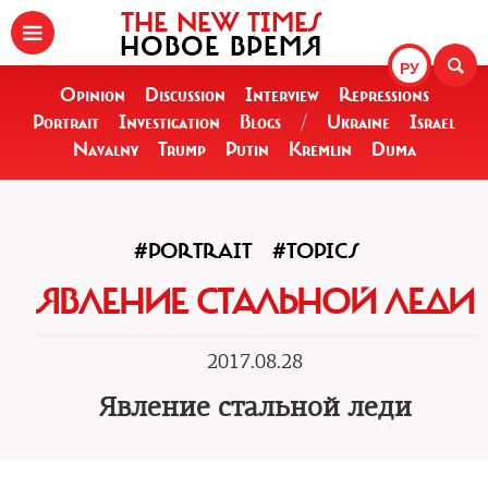
THE NEW TIMES
НОВОЕ ВРЕМЯ
РУ
Opinion
Discussion
Interview
Repressions
Portrait
Investigation
Blogs
/
Ukraine
Israel
Navalny
Trump
Putin
Kremlin
Duma
#PORTRAIT
#TOPICS
ЯВЛЕНИЕ СТАЛЬНОЙ ЛЕДИ
2017.08.28
Явление стальной леди