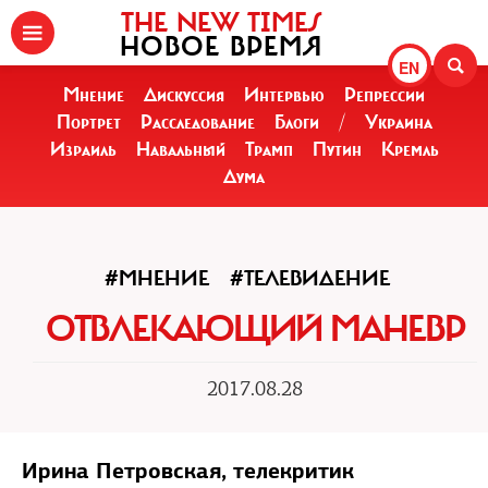
THE NEW TIMES
НОВОЕ ВРЕМЯ
EN
Мнение
Дискуссия
Интервью
Репрессии
Портрет
Расследование
Блоги
/
Украина
Израиль
Навальный
Трамп
Путин
Кремль
Дума
#МНЕНИЕ
#ТЕЛЕВИДЕНИЕ
ОТВЛЕКАЮЩИЙ МАНЕВР
2017.08.28
Ирина Петровская, телекритик