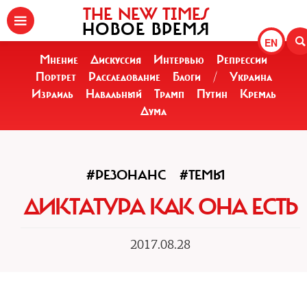
THE NEW TIMES
НОВОЕ ВРЕМЯ
EN
Мнение
Дискуссия
Интервью
Репрессии
Портрет
Расследование
Блоги
/
Украина
Израиль
Навальный
Трамп
Путин
Кремль
Дума
#РЕЗОНАНС
#ТЕМЫ
ДИКТАТУРА КАК ОНА ЕСТЬ
2017.08.28