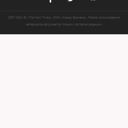
2007-2024 © «The New Times». ООО «Новые Времена». Любое использование
материалов допускается только с согласия редакции.