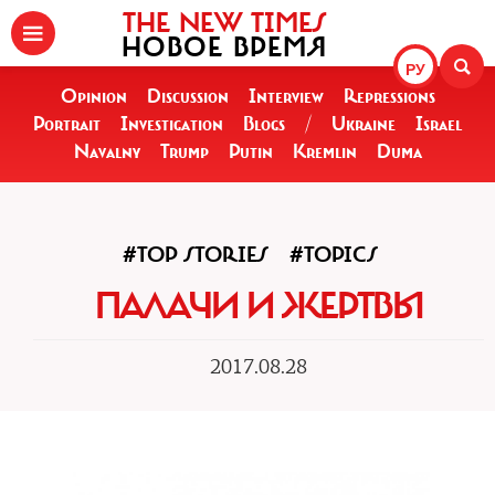
THE NEW TIMES
НОВОЕ ВРЕМЯ
РУ
Opinion
Discussion
Interview
Repressions
Portrait
Investigation
Blogs
/
Ukraine
Israel
Navalny
Trump
Putin
Kremlin
Duma
#TOP STORIES
#TOPICS
ПАЛАЧИ И ЖЕРТВЫ
2017.08.28