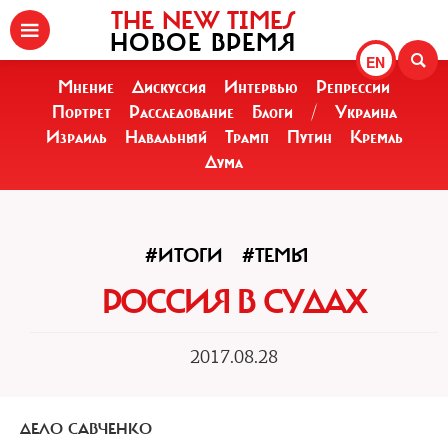
THE NEW TIMES
НОВОЕ ВРЕМЯ
EN
Мнение
Дискуссия
Интервью
Репрессии
Портрет
Расследование
Блоги
/
Украина
Израиль
Навальный
Трамп
Путин
Кремль
Дума
#ИТОГИ
#ТЕМЫ
РОССИЯ В СУДАХ
2017.08.28
ДЕЛО САВЧЕНКО