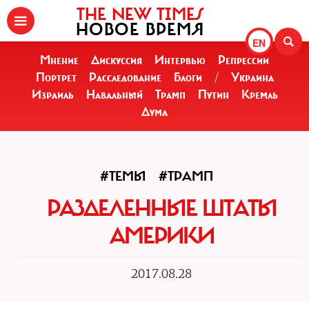
THE NEW TIMES
НОВОЕ ВРЕМЯ
EN
Мнение
Дискуссия
Интервью
Репрессии
Портрет
Расследование
Блоги
/
Украина
Израиль
Навальный
Трамп
Путин
Кремль
Дума
#ТЕМЫ
#ТРАМП
РАЗДЕЛЕННЫЕ ШТАТЫ
АМЕРИКИ
2017.08.28