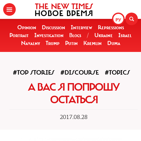
THE NEW TIMES
НОВОЕ ВРЕМЯ
РУ
Opinion
Discussion
Interview
Repressions
Portrait
Investigation
Blogs
/
Ukraine
Israel
Navalny
Trump
Putin
Kremlin
Duma
#TOP STORIES
#DISCOURSE
#TOPICS
А ВАС Я ПОПРОШУ
ОСТАТЬСЯ
2017.08.28