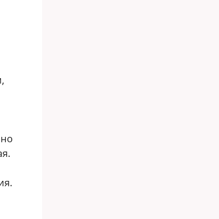
,
нно
я.
ия.