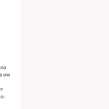
ела
в им
ет
о-