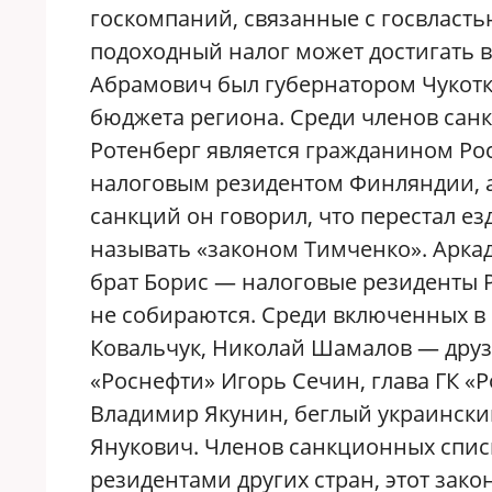
госкомпаний, связанные с госвласт
подоходный налог может достигать в
Абрамович был губернатором Чукотк
бюджета региона. Среди членов сан
Ротенберг является гражданином Ро
налоговым резидентом Финляндии, 
санкций он говорил, что перестал ез
называть «законом Тимченко». Аркад
брат Борис — налоговые резиденты Р
не собираются. Среди включенных 
Ковальчук, Николай Шамалов — друзь
«Роснефти» Игорь Сечин, глава ГК «
Владимир Якунин, беглый украински
Янукович. Членов санкционных спис
резидентами других стран, этот закон