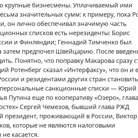
ью крупные бизнесмены. Уплачиваемый ими
есьма значительных сумм: к примеру, пока 
и, он лично обеспечивал значимую часть
кционных списков есть нерезиденты: Борис
ссии и Финляндии; Геннадий Тимченко был
а затем предпочел Швейцарию. После введен
дить. Понятно, что поправку Макарова сразу с
ий Ротенберг сказал «Интерфаксу», что он и 
оссии и резидентами других стран становит
в персональные санкционные списки — Юрий
я Путина еще по кооперативу «Озеро», глав
Ростех» Сергей Чемезов, бывший глава РЖД
й президент, проживающий в России, Виктор
ков, которые не являются налоговыми
 не касается.