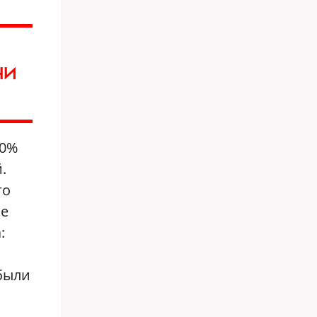
НИ
30%
.
го
ое
:
были