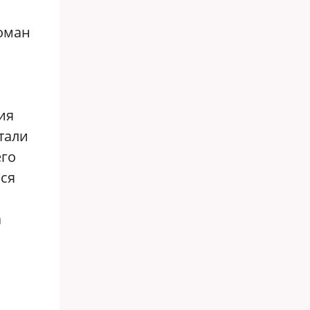
Роман
ия
тали
его
ься
а