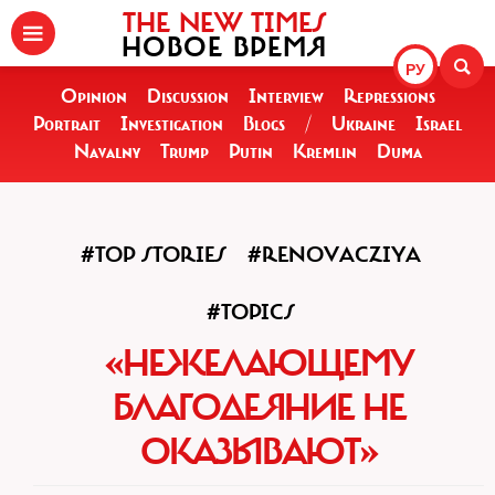
THE NEW TIMES
НОВОЕ ВРЕМЯ
РУ
Opinion
Discussion
Interview
Repressions
Portrait
Investigation
Blogs
/
Ukraine
Israel
Navalny
Trump
Putin
Kremlin
Duma
#TOP STORIES
#RENOVACZIYA
#TOPICS
«НЕЖЕЛАЮЩЕМУ
БЛАГОДЕЯНИЕ НЕ
ОКАЗЫВАЮТ»