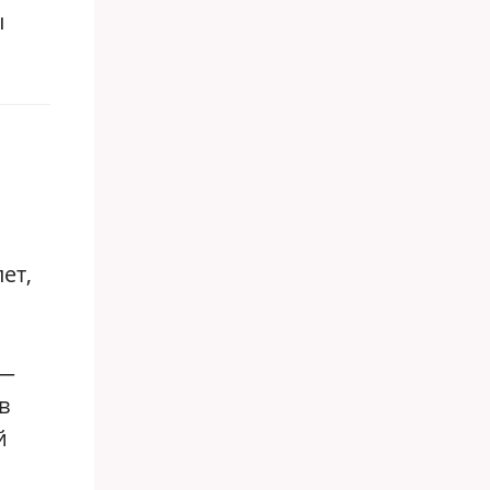
ы
ет,
 —
в
й