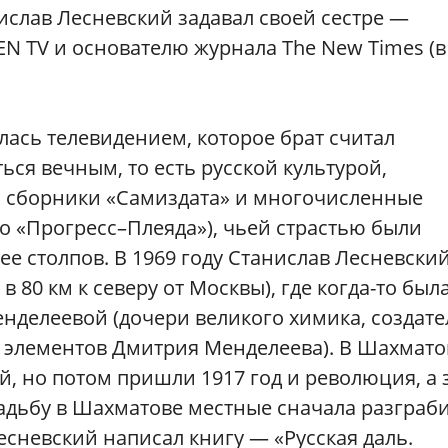
ислав Лесневский задавал своей сестре —
EN TV и основателю журнала The New Times (в
лась телевидением, которое брат считал
я вечным, то есть русской культурой,
, сборники «Самиздата» и многочисленные
о «Прогресс–Плеяда»), чьей страстью были
 ее столпов. В 1969 году Станислав Лесневски
 80 км к северу от Москвы), где когда-то был
нделеевой (дочери великого химика, создате
 элементов Дмитрия Менделеева). В Шахмато
й, но потом пришли 1917 год и революция, а 
садьбу в Шахматове местные сначала разграб
Лесневский написал книгу — «Русская даль.