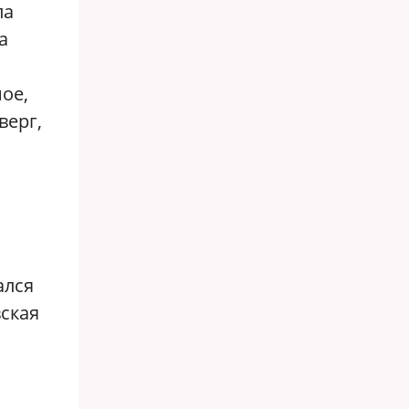
ла
а
ное,
верг,
ался
вская