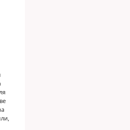
й
а
ля
ве
за
или,