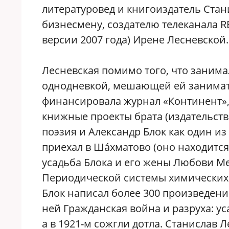
литературовед и книгоиздатель Стан
бизнесмену, создателю телеканала R
версии 2007 года) Ирене Лесневской.
Лесневская помимо того, что занима
однодневкой, мешающей ей заниматьс
финансировала журнал «Континент»
книжные проекты брата (издательств
поэзия и Александр Блок как один из
приехал в Шáхматово (оно находится в
усадьба Блока и его жены Любови Ме
Периодической системы химических
Блок написал более 300 произведени
ней Гражданская война и разруха: у
а в 1921-м сожгли дотла. Станислав 