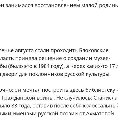
 он занимался восстановлением малой родин
сенье августа стали проходить Блоковские
власть приняла решение о создании музея-
 (было это в 1984 году), а через каких-то 17 л
л двери для поклонников русской культуры.
очно: он мечтал построить здесь библиотеку
ы Гражданской войны. Не случилось: Станисла
ыло 83 года, оставив после себя колоссальны
выми именами русской поэзии от Ахматовой