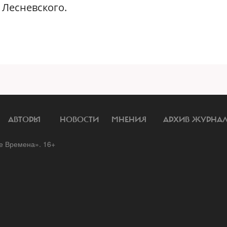
 Лесневского.
АВТОРЫ
НОВОСТИ
МНЕНИЯ
АРХИВ ЖУРНА
 Времена». 16+