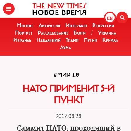
THE NEW TIMES
НОВОЕ ВРЕМЯ
EN
Мнение
Дискуссия
Интервью
Репрессии
Портрет
Расследование
Блоги
/
Украина
Израиль
Навальный
Трамп
Путин
Кремль
Дума
#МИР 2.0
НАТО ПРИМЕНИТ 5-Й
ПУНКТ
2017.08.28
Саммит НАТО, проходящий в