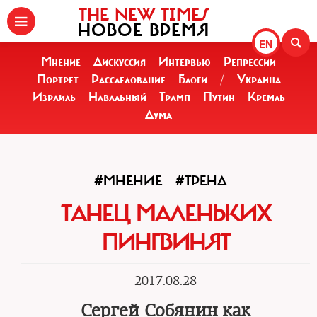
THE NEW TIMES
НОВОЕ ВРЕМЯ
EN
Мнение
Дискуссия
Интервью
Репрессии
Портрет
Расследование
Блоги
/
Украина
Израиль
Навальный
Трамп
Путин
Кремль
Дума
#МНЕНИЕ
#ТРЕНД
ТАНЕЦ МАЛЕНЬКИХ
ПИНГВИНЯТ
2017.08.28
Сергей Собянин как