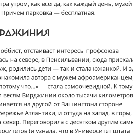
ра утром, как всегда, как каждый день, музей
 Причем парковка — бесплатная.
ИРДЖИНИЯ
лоббист, отстаивает интересы профсоюза
сь на севере, в Пенсильвании, сюда приехал
ж, родились дети — так и стала южанкой. И з
ознакомила автора с мужем афроамериканцем,
потому что…» — стала самоочевидной. К тому
 и весям Вирджинии около тысячи километров
чинается на другой от Вашингтона стороне
ережье Атлантики, и оттуда на запад, в горы,
а север. Переговорила с десятком другим сам
ситетов (и узнала, что в Университет штата