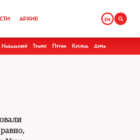
СТИ
АРХИВ
EN
Навальный
Трамп
Путин
Кремль
Дума
вовали
равно,