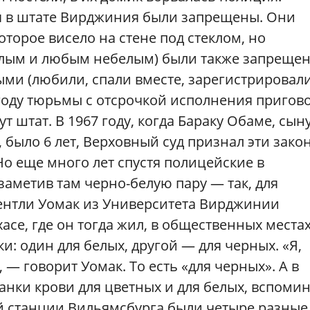
 в штате Вирджиния были запрещены. Они
оторое висело на стене под стеклом, но
лым и любым небелым) были также запрещен
ми (любили, спали вместе, зарегистрировал
у году тюрьмы с отсрочкой исполнения пригов
ут штат. В 1967 году, когда Бараку Обаме, сын
было 6 лет, Верховный суд признал эти зако
 Но еще много лет спустя полицейские в
аметив там черно-белую пару — так, для
ентли Уомак из Университета Вирджинии
хасе, где он тогда жил, в общественных места
: один для белых, другой — для черных. «Я,
 — говорит Уомак. То есть «для черных». А в
нки крови для цветных и для белых, вспомин
й станции Вильямсбурга были четыре разные