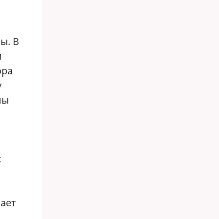
ы. В
и
ора
у
ны
х
ает