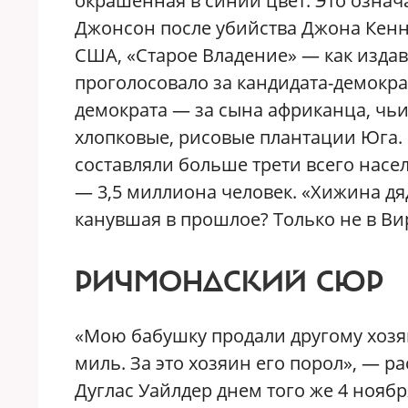
окрашенная в синий цвет. Это означа
Джонсон после убийства Джона Кен
США, «Старое Владение» — как издав
проголосовало за кандидата-демократ
демократа — за сына африканца, чьи
хлопковые, рисовые плантации Юга. 
составляли больше трети всего насе
— 3,5 миллиона человек. «Хижина дя
канувшая в прошлое? Только не в В
РИЧМОНДСКИЙ СЮР
«Мою бабушку продали другому хозяи
миль. За это хозяин его порол», — 
Дуглас Уайлдер днем того же 4 ноябр