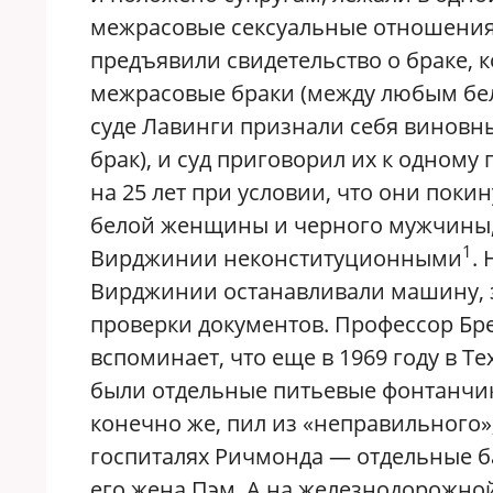
межрасовые сексуальные отношения
предъявили свидетельство о браке, к
межрасовые браки (между любым бе
суде Лавинги признали себя виновны
брак), и суд приговорил их к одном
на 25 лет при условии, что они покин
белой женщины и черного мужчины, 
1
Вирджинии неконституционными
.
Вирджинии останавливали машину, з
проверки документов. Профессор Бр
вспоминает, что еще в 1969 году в Те
были отдельные питьевые фонтанчики
конечно же, пил из «неправильного»,
госпиталях Ричмонда — отдельные ба
его жена Пэм. А на железнодорожно