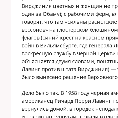
Вирджиния цветных и женщин не прин
один за Обаму); с рабочими ферм, в
говорят, что там «сильны расистски
вессонов» на глостерском блошином
флагов (синий крест на красном пря
войн в Вильямсбурге, где генерала 
воскресную службу в черной церкви и
объясняется двумя словами, понятным
Лавинг против штата Вирджиния) — т
было вынесено решение Верховного
Дело было так. В 1958 году черная 
американец Ричард Перри Лавинг по
вернулись домой, в городок неподал
и положено супругам, лежали в одной