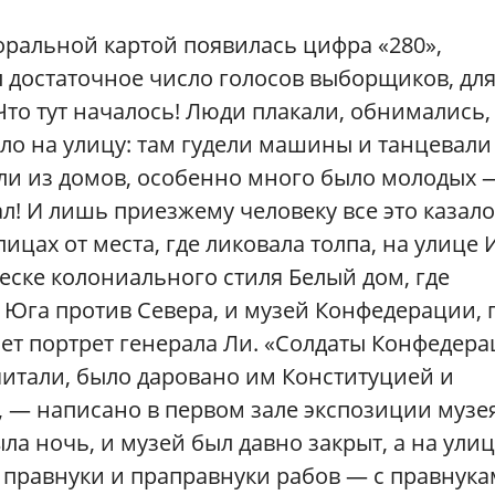
торальной картой появилась цифра «280»,
 достаточное число голосов выборщиков, дл
Что тут началось! Люди плакали, обнимались,
сло на улицу: там гудели машины и танцевали
ли из домов, особенно много было молодых 
ал! И лишь приезжему человеку все это казал
ицах от места, где ликовала толпа, на улице И
леске колониального стиля Белый дом, где
Юга против Севера, и музей Конфедерации, 
ает портрет генерала Ли. «Солдаты Конфедер
считали, было даровано им Конституцией и
 — написано в первом зале экспозиции музея
а ночь, и музей был давно закрыт, а на улиц
правнуки и праправнуки рабов — с правнука