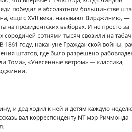
ло, что впервые с 1964 года, когда Линдон
неди победил в абсолютном большинстве шта
на, еще с XVII века, называют Вирджинию, —
а на президентских выборах. И не просто за
х сородичей сотнями тысяч свозили на табач
В 1861 году, накануне Гражданской войны, р
ления штатов, где было разрешено рабовладе
ди Тома», «Унесенные ветром» — классика,
ирджинии.
ну, и дед ходил к ней и детям каждую неделю
рассказывал корреспонденту NT мэр Ричмонда
я.