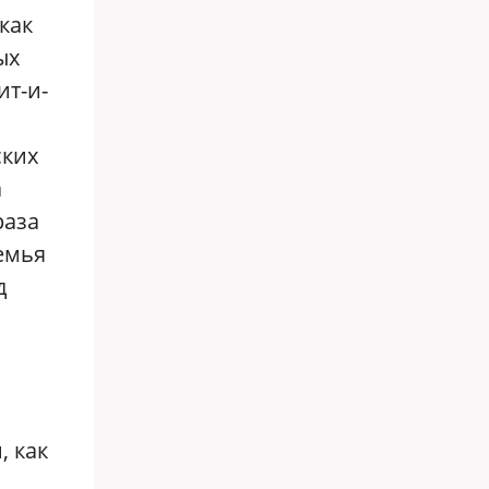
как
ых
ит-и-
ских
а
раза
семья
д
, как