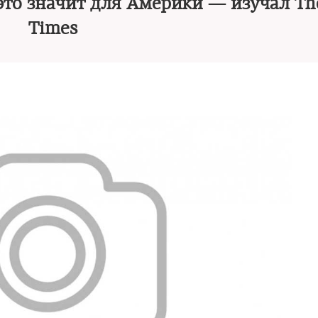
о это значит для Америки — изучал T
Times