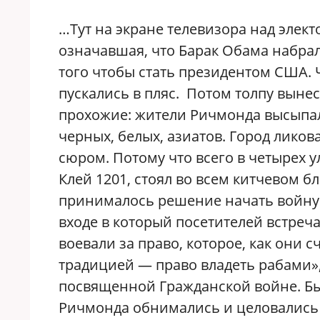
…Тут на экране телевизора над элек
означавшая, что Барак Обама набрал
того чтобы стать президентом США. 
пускались в пляс. Потом толпу выне
прохожие: жители Ричмонда высыпа
черных, белых, азиатов. Город ликов
сюром. Потому что всего в четырех ул
Клей 1201, стоял во всем китчевом б
принималось решение начать войну 
входе в который посетителей встреч
воевали за право, которое, как они 
традицией — право владеть рабами»,
посвященной Гражданской войне. Был
Ричмонда обнимались и целовались 