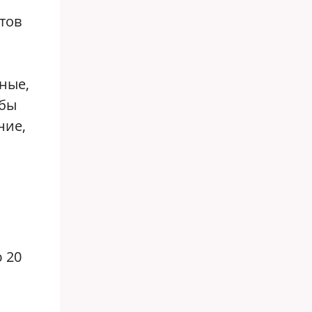
тов
ные,
абы
ние,
 20