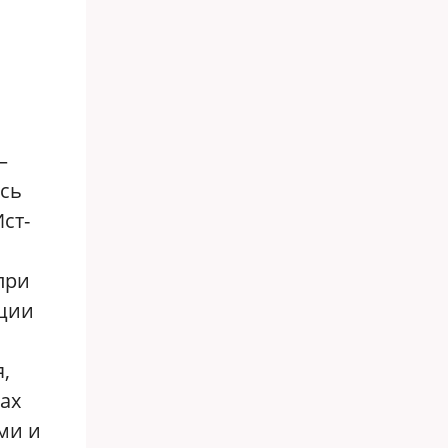
я
—
ось
ст-
при
ации
,
ах
ми и