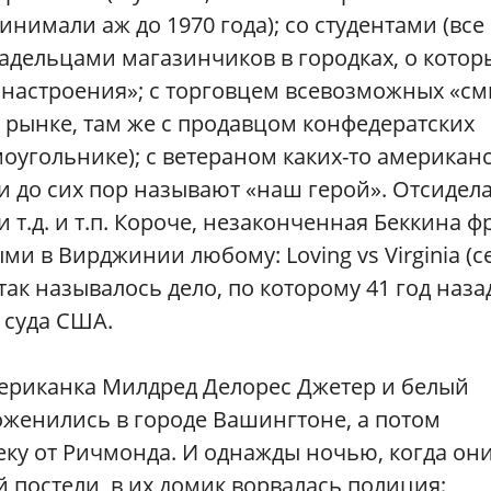
имали аж до 1970 года); со студентами (все 
ладельцами магазинчиков в городках, о котор
е настроения»; с торговцем всевозможных «см
 рынке, там же с продавцом конфедератских
моугольнике); с ветераном каких-то американ
Ли до сих пор называют «наш герой». Отсидел
 т.д. и т.п. Короче, незаконченная Беккина ф
и в Вирджинии любому: Loving vs Virginia (
ак называлось дело, по которому 41 год наза
 суда США.
американка Милдред Делорес Джетер и белый
женились в городе Вашингтоне, а потом
еку от Ричмонда. И однажды ночью, когда они
 постели, в их домик ворвалась полиция: