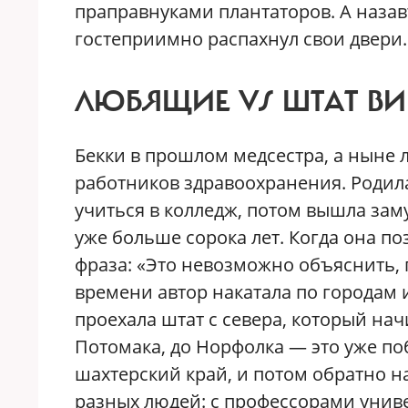
праправнуками плантаторов. А назавт
гостеприимно распахнул свои двери.
ЛЮБЯЩИЕ VS ШТАТ В
Бекки в прошлом медсестра, а ныне 
работников здравоохранения. Родила
учиться в колледж, потом вышла заму
уже больше сорока лет. Когда она п
фраза: «Это невозможно объяснить, 
времени автор накатала по городам
проехала штат с севера, который на
Потомака, до Норфолка — это уже поб
шахтерский край, и потом обратно н
разных людей: с профессорами универ