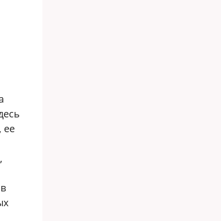
а
десь
 ее
,
 в
ых