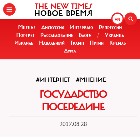
THE NEW TIMES
НОВОЕ ВРЕМЯ
EN
Мнение
Дискуссия
Интервью
Репрессии
Портрет
Расследование
Блоги
/
Украина
Израиль
Навальный
Трамп
Путин
Кремль
Дума
#ИНТЕРНЕТ
#МНЕНИЕ
ГОСУДАРСТВО
ПОСЕРЕДИНЕ
2017.08.28