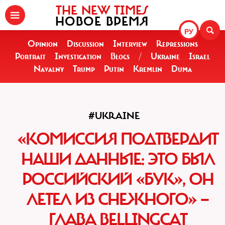
THE NEW TIMES
НОВОЕ ВРЕМЯ
РУ
Opinion
Discussion
Interview
Repressions
Portrait
Investigation
Blogs
/
Ukraine
Israel
Navalny
Trump
Putin
Kremlin
Duma
#UKRAINE
«КОМИССИЯ ПОДТВЕРДИТ
НАШИ ДАННЫЕ: ЭТО БЫЛ
РОССИЙСКИЙ «БУК», ОН
ЛЕТЕЛ ИЗ СНЕЖНОГО» —
ГЛАВА ВELLINGCAT