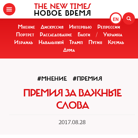
THE NEW TIMES
НОВОЕ ВРЕМЯ
EN
Мнение
Дискуссия
Интервью
Репрессии
Портрет
Расследование
Блоги
/
Украина
Израиль
Навальный
Трамп
Путин
Кремль
Дума
#МНЕНИЕ
#ПРЕМИЯ
ПРЕМИЯ ЗА ВАЖНЫЕ
СЛОВА
2017.08.28