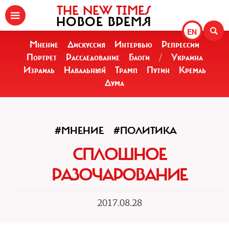
THE NEW TIMES
НОВОЕ ВРЕМЯ
EN
Мнение
Дискуссия
Интервью
Репрессии
Портрет
Расследование
Блоги
/
Украина
Израиль
Навальный
Трамп
Путин
Кремль
Дума
#МНЕНИЕ
#ПОЛИТИКА
СПЛОШНОЕ
РАЗОЧАРОВАНИЕ
2017.08.28