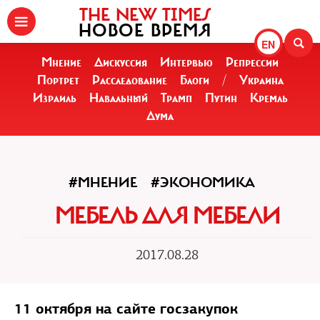
THE NEW TIMES
НОВОЕ ВРЕМЯ
EN
Мнение
Дискуссия
Интервью
Репрессии
Портрет
Расследование
Блоги
/
Украина
Израиль
Навальный
Трамп
Путин
Кремль
Дума
#МНЕНИЕ
#ЭКОНОМИКА
МЕБЕЛЬ ДЛЯ МЕБЕЛИ
2017.08.28
11 октября на сайте госзакупок