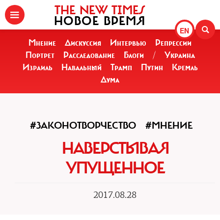
THE NEW TIMES
НОВОЕ ВРЕМЯ
EN
Мнение
Дискуссия
Интервью
Репрессии
Портрет
Расследование
Блоги
/
Украина
Израиль
Навальный
Трамп
Путин
Кремль
Дума
#ЗАКОНОТВОРЧЕСТВО
#МНЕНИЕ
НАВЕРСТЫВАЯ
УПУЩЕННОЕ
2017.08.28